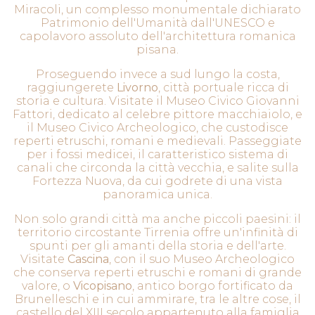
Miracoli, un complesso monumentale dichiarato
Patrimonio dell'Umanità dall'UNESCO e
capolavoro assoluto dell'architettura romanica
pisana.
Proseguendo invece a sud lungo la costa,
raggiungerete
Livorno
, città portuale ricca di
storia e cultura. Visitate il Museo Civico Giovanni
Fattori, dedicato al celebre pittore macchiaiolo, e
il Museo Civico Archeologico, che custodisce
reperti etruschi, romani e medievali. Passeggiate
per i fossi medicei, il caratteristico sistema di
canali che circonda la città vecchia, e salite sulla
Fortezza Nuova, da cui godrete di una vista
panoramica unica.
Non solo grandi città ma anche piccoli paesini: il
territorio circostante Tirrenia offre un'infinità di
spunti per gli amanti della storia e dell'arte.
Visitate
Cascina
, con il suo Museo Archeologico
che conserva reperti etruschi e romani di grande
valore, o
Vicopisano
, antico borgo fortificato da
Brunelleschi e in cui ammirare, tra le altre cose, il
castello del XIII secolo appartenuto alla famiglia