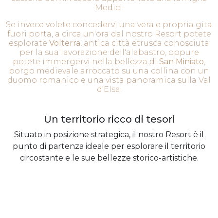
Medici.
Se invece volete concedervi una vera e propria gita
fuori porta, a circa un'ora dal nostro Resort potete
esplorate
Volterra
, antica città etrusca conosciuta
per la sua lavorazione dell'alabastro, oppure
potete immergervi nella bellezza di
San Miniato
,
borgo medievale arroccato su una collina con un
duomo romanico e una vista panoramica sulla Val
d'Elsa.
Un territorio ricco di tesori
Situato in posizione strategica, il nostro Resort è il
punto di partenza ideale per esplorare il territorio
circostante e le sue bellezze storico-artistiche.