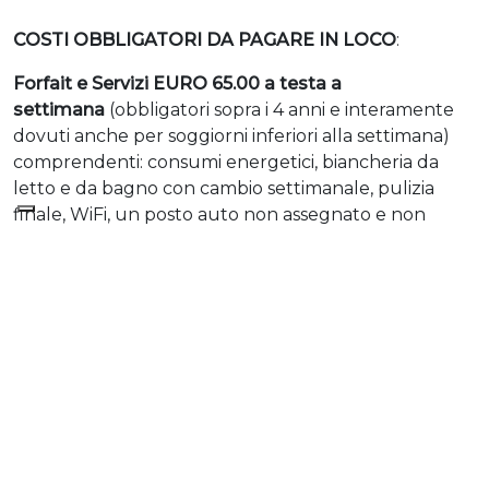
COSTI OBBLIGATORI DA PAGARE IN LOCO
:
Forfait e Servizi EURO 65.00 a testa a
settimana
(obbligatori sopra i 4 anni e interamente
dovuti anche per soggiorni inferiori alla settimana)
comprendenti: consumi energetici, biancheria da
letto e da bagno con cambio settimanale, pulizia
finale, WiFi, un posto auto non assegnato e non
custodito nel parcheggio privato, un ombrellone più
2 sdraio (per i bilocali) o due ombrelloni più 4 sdraio
(per i trilocali) presso lo stabilimento balneare
Miramare
(
non si garantisce la fila dell'ombrellone in
spiaggia)
Cauzione: € 100,00 obbligatoria,
rimborsabile. Tassa di Soggiorno Euro 1.50 a persona
al giorno (max 5 notti)
SERVIZI SU RICHIESTA A PAGAMENTO