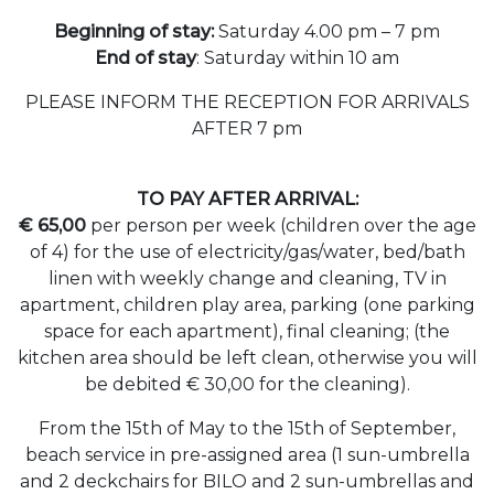
Beginning of stay:
Saturday 4.00 pm – 7 pm
End of stay
: Saturday within 10 am
PLEASE INFORM THE RECEPTION FOR ARRIVALS
AFTER 7 pm
TO PAY AFTER ARRIVAL:
€ 65,00
per person per week (children over the age
of 4) for the use of electricity/gas/water, bed/bath
linen with weekly change and cleaning, TV in
apartment, children play area, parking (one parking
space for each apartment), final cleaning; (the
kitchen area should be left clean, otherwise you will
be debited € 30,00 for the cleaning).
From the 15th of May to the 15th of September,
beach service in pre-assigned area (1 sun-umbrella
and 2 deckchairs for BILO and 2 sun-umbrellas and