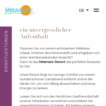
DE
ein unvergesslicher
DIENSTLEISTUNGEN
Aufenthalt
Träumen Sie von einem erholsamen Wellness-
Urlaub, inmitten des Meeresdufts und umgeben von
einer atemberaubenden Aussicht?
Dann ist das
Miramare Resort
das perfekte Reiseziel
für Sie!
Unser Resort liegt nur wenige Schritte von einem
wunderschönen Sandstrand entfernt und ist der
ideale Ort, um vom Alltag abzuschalten und neue
Energie zu tanken.
Lassen Sie sich von der herzlichen Gastfreundschaft
unserer Mitarbeiter verwöhnen und erleben Sie
einen fantastischen Sommer. Wir bieten unseren